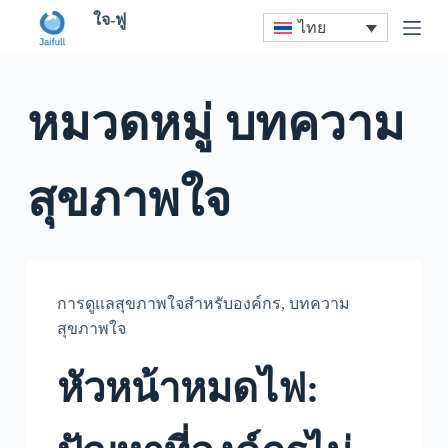
S
ใจ-ฟู
ไทย
k
i
p
t
หมวดหมู่
บทความ
o
c
o
n
t
สุขภาพใจ
e
n
t
การดูแลสุขภาพใจสำหรับองค์กร
,
บทความ
สุขภาพใจ
หัวหน้าหมดไฟ: