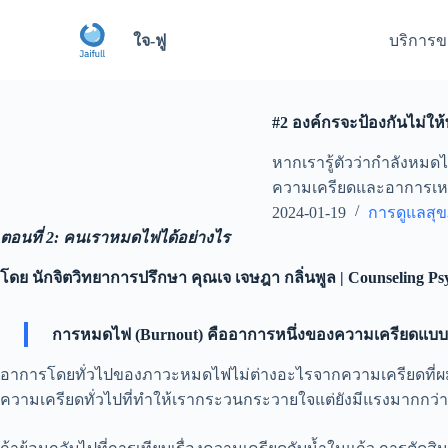
S
k
ใจ-ฟู
บริการข
i
p
t
o
#2 องค์กรจะป้องกันไม่ให
c
o
หากเรารู้ตัวว่ากำลังหมด
n
t
ความเครียดและอาการเหล่
e
2024-01-19
การดูแลสุ
n
t
ตอนที่ 2: คนเราหมดไฟได้อย่างไร
โดย นักจิตวิทยาการปรึกษา คุณเจ เจษฎา กลิ่นพูล | Counseling 
การหมดไฟ (Burnout) คืออาการหนึ่งของความเครียดแบบเรื
อาการโดยทั่วไปของภาวะหมดไฟไม่ต่างอะไรจากความเครียดที่ผมกล
ความเครียดทั่วไปที่ทำให้เรากระวนกระวายใจแต่ยังมีแรงมากกว่า